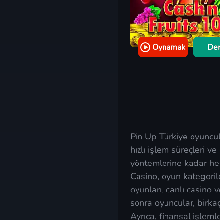
Oynamak
De
Pin Up Türkiye oyuncula
hızlı işlem süreçleri v
yöntemlerine kadar he
Casino, oyun kategorile
oyunları, canlı casino v
sonra oyuncular, birkaç
Ayrıca, finansal işlem