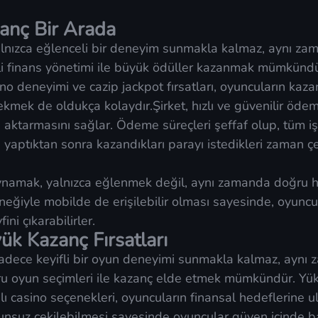
anç Bir Arada
lnızca eğlenceli bir deneyim sunmakla kalmaz, aynı zama
nçli finans yönetimi ile büyük ödüller kazanmak mümkünd
ino deneyimi ve cazip jackpot fırsatları, oyuncuların kazanç
çekmek de oldukça kolaydır.Şirket, hızlı ve güvenilir öde
a aktarmasını sağlar. Ödeme süreçleri şeffaf olup, tüm i
 yaptıktan sonra kazandıkları parayı istedikleri zaman çe
namak, yalnızca eğlenmek değil, aynı zamanda doğru h
eneğiyle mobilde de erişilebilir olması sayesinde, oyuncu
ni çıkarabilirler.
ük Kazanç Fırsatları
adece keyifli bir oyun deneyimi sunmakla kalmaz, aynı z
u oyun seçimleri ile kazanç elde etmek mümkündür. Yük
lı casino seçenekleri, oyuncuların finansal hedeflerine u
unsuz çekilebilmesi sayesinde oyuncular güven içinde bah