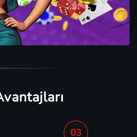
vantajları
03