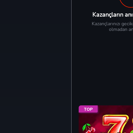
Kazançların an
Kazançlarınızı gec
olmadan an
TOP