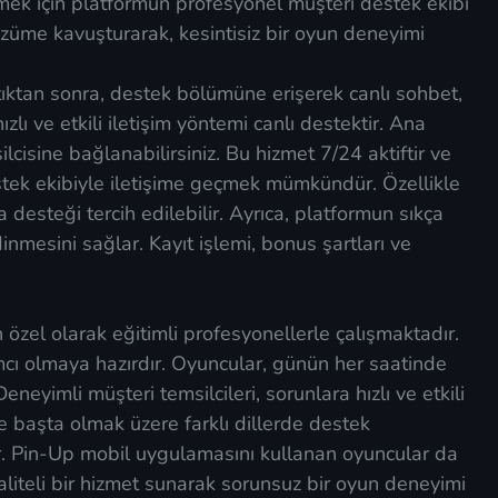
çözmek için platformun profesyonel müşteri destek ekibi
 çözüme kavuşturarak, kesintisiz bir oyun deneyimi
ptıktan sonra, destek bölümüne erişerek canlı sohbet,
lı ve etkili iletişim yöntemi canlı destektir. Ana
cisine bağlanabilirsiniz. Bu hizmet 7/24 aktiftir ve
stek ekibiyle iletişime geçmek mümkündür. Özellikle
esteği tercih edilebilir. Ayrıca, platformun sıkça
nmesini sağlar. Kayıt işlemi, bonus şartları ve
özel olarak eğitimli profesyonellerle çalışmaktadır.
mcı olmaya hazırdır. Oyuncular, günün her saatinde
neyimli müşteri temsilcileri, sorunlara hızlı ve etkili
çe başta olmak üzere farklı dillerde destek
nur. Pin-Up mobil uygulamasını kullanan oyuncular da
kaliteli bir hizmet sunarak sorunsuz bir oyun deneyimi