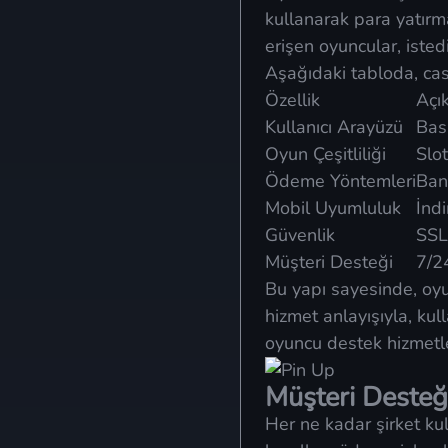
kullanarak para yatırm
erişen oyuncular, isted
Aşağıdaki tabloda, casi
Özellik
Açı
Kullanıcı Arayüzü
Basi
Oyun Çeşitliliği
Slot
Ödeme Yöntemleri
Bank
Mobil Uyumluluk
İnd
Güvenlik
SSL
Müşteri Desteği
7/24
Bu yapı sayesinde, oyu
hizmet anlayışıyla, ku
oyuncu destek hizmetler
Müşteri Desteğ
Her ne kadar şirket kul