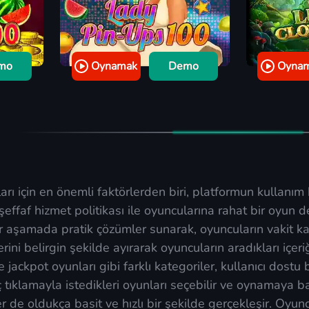
mo
Oynamak
Demo
Oyna
rı için en önemli faktörlerden biri, platformun kullanım k
e şeffaf hizmet politikası ile oyuncularına rahat bir oyu
r aşamada pratik çözümler sunarak, oyuncuların vakit 
rini belirgin şekilde ayırarak oyuncuların aradıkları içe
e jackpot oyunları gibi farklı kategoriler, kullanıcı dostu
 tıklamayla istedikleri oyunları seçebilir ve oynamaya ba
ler de oldukça basit ve hızlı bir şekilde gerçekleşir. Oy