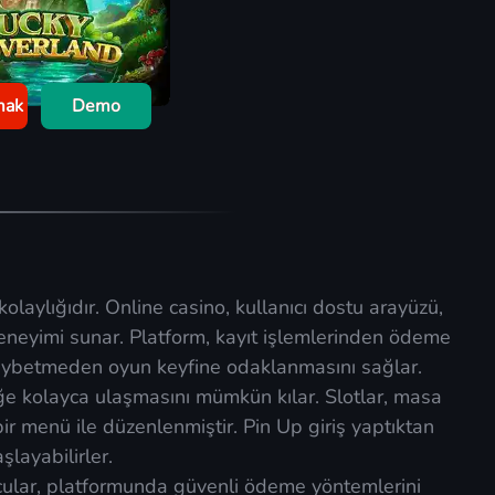
mak
Demo
olaylığıdır. Online casino, kullanıcı dostu arayüzü,
n deneyimi sunar. Platform, kayıt işlemlerinden ödeme
kaybetmeden oyun keyfine odaklanmasını sağlar.
riğe kolayca ulaşmasını mümkün kılar. Slotlar, masa
 bir menü ile düzenlenmiştir. Pin Up giriş yaptıktan
şlayabilirler.
uncular, platformunda güvenli ödeme yöntemlerini