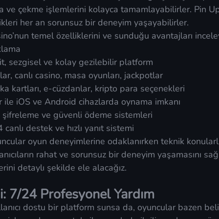
a ve çekme işlemlerini kolayca tamamlayabilirler. Pin U
ikleri her an sorunsuz bir deneyim yaşayabilirler.
no’nun temel özelliklerini ve sunduğu avantajları inceley
klama
t, sezgisel ve kolay gezilebilir platform
lar, canlı casino, masa oyunları, jackpotlar
a kartları, e-cüzdanlar, kripto para seçenekleri
ir ile iOS ve Android cihazlarda oynama imkanı
 şifreleme ve güvenli ödeme sistemleri
 canlı destek ve hızlı yanıt sistemi
ncular oyun deneyimlerine odaklanırken teknik konularla
llanıcıların rahat ve sorunsuz bir deneyim yaşamasını sa
ini detaylı şekilde ele alacağız.
i: 7/24 Profesyonel Yardım
lanıcı dostu bir platform sunsa da, oyuncular bazen beli