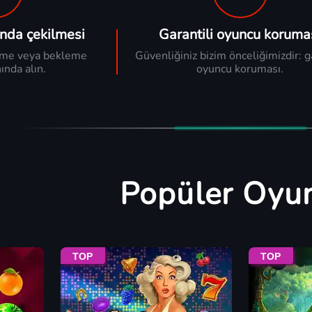
ında çekilmesi
Garantili oyuncu koruma
ikme veya bekleme
Güvenliğiniz bizim önceliğimizdir: ga
ında alın.
oyuncu koruması.
Popüler Oyun
TOP
TOP